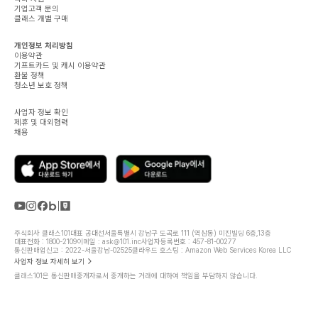
기업고객 문의
클래스 개별 구매
개인정보 처리방침
이용약관
기프트카드 및 캐시 이용약관
환불 정책
청소년 보호 정책
사업자 정보 확인
제휴 및 대외협력
채용
주식회사 클래스101
대표 공대선
서울특별시 강남구 도곡로 111 (역삼동) 미진빌딩 6층,13층
대표전화 : 1800-2109
이메일 : ask@101.inc
사업자등록번호 : 457-81-00277
통신판매업신고 : 2022-서울강남-02525
클라우드 호스팅 : Amazon Web Services Korea LLC
사업자 정보 자세히 보기
클래스101은 통신판매중개자로서 중개하는 거래에 대하여 책임을 부담하지 않습니다.