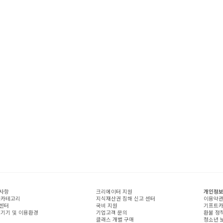
사항
크리에이터 지원
개인정보
 카테고리
지식재산권 침해 신고 센터
이용약
센터
국비 지원
기프트카
 기기 및 이용환경
기업고객 문의
환불 정
클래스 개별 구매
청소년 