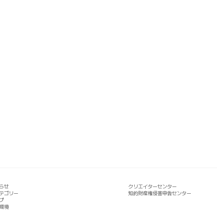
らせ
クリエイターセンター
テゴリー
知的財産権侵害申告センター
プ
環境