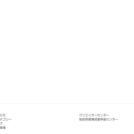
らせ
クリエイターセンター
テゴリー
知的財産権侵害申告センター
プ
環境