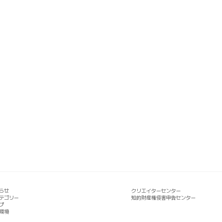
らせ
クリエイターセンター
テゴリー
知的財産権侵害申告センター
プ
環境