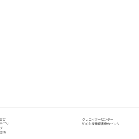
らせ
クリエイターセンター
テゴリー
知的財産権侵害申告センター
プ
環境