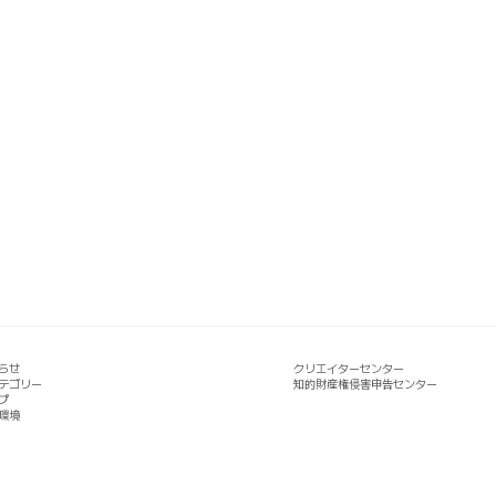
らせ
クリエイターセンター
テゴリー
知的財産権侵害申告センター
プ
環境