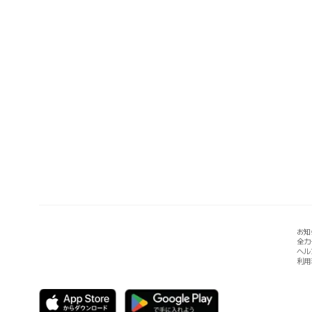
お知
全カ
ヘル
利用