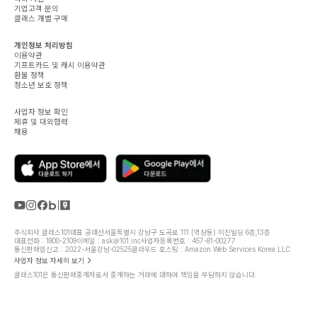
기업고객 문의
클래스 개별 구매
개인정보 처리방침
이용약관
기프트카드 및 캐시 이용약관
환불 정책
청소년 보호 정책
사업자 정보 확인
제휴 및 대외협력
채용
주식회사 클래스101
대표 공대선
서울특별시 강남구 도곡로 111 (역삼동) 미진빌딩 6층,13층
대표전화 : 1800-2109
이메일 : ask@101.inc
사업자등록번호 : 457-81-00277
통신판매업신고 : 2022-서울강남-02525
클라우드 호스팅 : Amazon Web Services Korea LLC
사업자 정보 자세히 보기
클래스101은 통신판매중개자로서 중개하는 거래에 대하여 책임을 부담하지 않습니다.