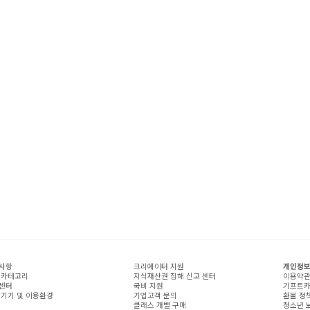
사항
크리에이터 지원
개인정보
 카테고리
지식재산권 침해 신고 센터
이용약
센터
국비 지원
기프트카
 기기 및 이용환경
기업고객 문의
환불 정
클래스 개별 구매
청소년 