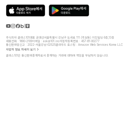
주식회사 클래스101
대표 공대선
서울특별시 강남구 도곡로 111 (역삼동) 미진빌딩 6층,13층
대표전화 : 1800-2109
이메일 : ask@101.inc
사업자등록번호 : 457-81-00277
통신판매업신고 : 2022-서울강남-02525
클라우드 호스팅 : Amazon Web Services Korea LLC
사업자 정보 자세히 보기
클래스101은 통신판매중개자로서 중개하는 거래에 대하여 책임을 부담하지 않습니다.