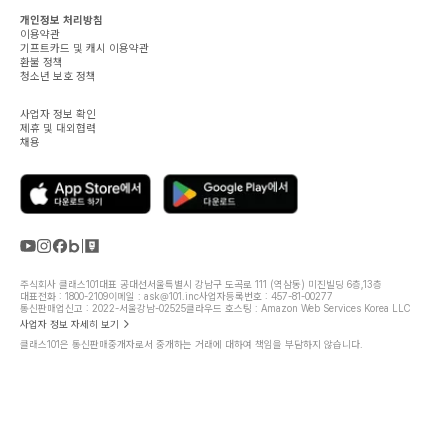
개인정보 처리방침
이용약관
기프트카드 및 캐시 이용약관
환불 정책
청소년 보호 정책
사업자 정보 확인
제휴 및 대외협력
채용
주식회사 클래스101
대표 공대선
서울특별시 강남구 도곡로 111 (역삼동) 미진빌딩 6층,13층
대표전화 : 1800-2109
이메일 : ask@101.inc
사업자등록번호 : 457-81-00277
통신판매업신고 : 2022-서울강남-02525
클라우드 호스팅 : Amazon Web Services Korea LLC
사업자 정보 자세히 보기
클래스101은 통신판매중개자로서 중개하는 거래에 대하여 책임을 부담하지 않습니다.