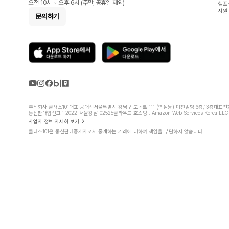
오전 10시 ~ 오후 6시 (주말, 공휴일 제외)
헬프
지원
문의하기
주식회사 클래스101
대표 공대선
서울특별시 강남구 도곡로 111 (역삼동) 미진빌딩 6층,13층
대표전화 
통신판매업신고 : 2022-서울강남-02525
클라우드 호스팅 : Amazon Web Services Korea LLC
사업자 정보 자세히 보기
클래스101은 통신판매중개자로서 중개하는 거래에 대하여 책임을 부담하지 않습니다.