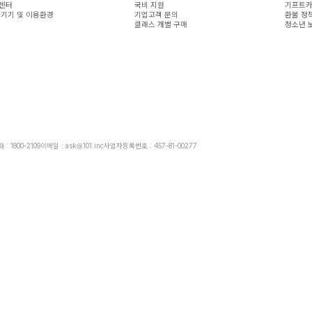
센터
국비 지원
기프트카
 기기 및 이용환경
기업고객 문의
환불 정
클래스 개별 구매
청소년 
: 1800-2109
이메일 : ask@101.inc
사업자등록번호 : 457-81-00277