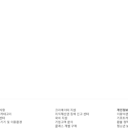
사항
크리에이터 지원
개인정보
 카테고리
지식재산권 침해 신고 센터
이용약
센터
국비 지원
기프트카
 기기 및 이용환경
기업고객 문의
환불 정
클래스 개별 구매
청소년 