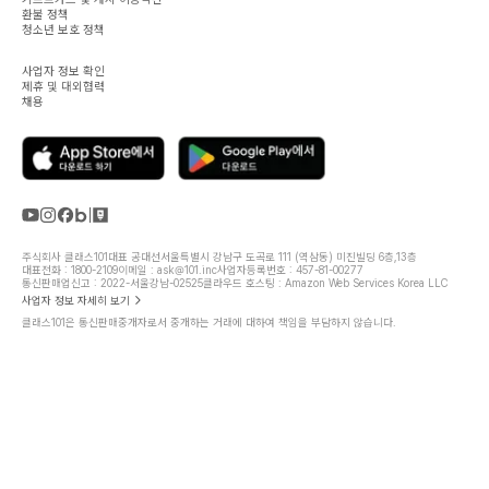
환불 정책
청소년 보호 정책
사업자 정보 확인
제휴 및 대외협력
채용
주식회사 클래스101
대표 공대선
서울특별시 강남구 도곡로 111 (역삼동) 미진빌딩 6층,13층
대표전화 : 1800-2109
이메일 : ask@101.inc
사업자등록번호 : 457-81-00277
통신판매업신고 : 2022-서울강남-02525
클라우드 호스팅 : Amazon Web Services Korea LLC
사업자 정보 자세히 보기
클래스101은 통신판매중개자로서 중개하는 거래에 대하여 책임을 부담하지 않습니다.