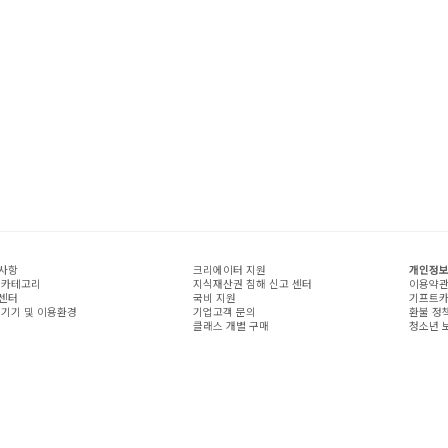
사항
크리에이터 지원
개인정보
 카테고리
지식재산권 침해 신고 센터
이용약
센터
국비 지원
기프트카
 기기 및 이용환경
기업고객 문의
환불 정
클래스 개별 구매
청소년 