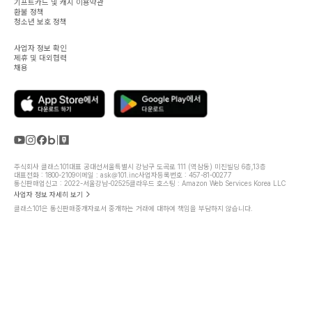
기프트카드 및 캐시 이용약관
환불 정책
청소년 보호 정책
사업자 정보 확인
제휴 및 대외협력
채용
주식회사 클래스101
대표 공대선
서울특별시 강남구 도곡로 111 (역삼동) 미진빌딩 6층,13층
대표전화 : 1800-2109
이메일 : ask@101.inc
사업자등록번호 : 457-81-00277
통신판매업신고 : 2022-서울강남-02525
클라우드 호스팅 : Amazon Web Services Korea LLC
사업자 정보 자세히 보기
클래스101은 통신판매중개자로서 중개하는 거래에 대하여 책임을 부담하지 않습니다.