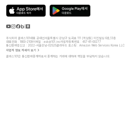
주식회사 클래스101
대표 공대선
서울특별시 강남구 도곡로 111 (역삼동) 미진빌딩 6층,13층
대표전화 : 1800-2109
이메일 : ask@101.inc
사업자등록번호 : 457-81-00277
통신판매업신고 : 2022-서울강남-02525
클라우드 호스팅 : Amazon Web Services Korea LLC
사업자 정보 자세히 보기
클래스101은 통신판매중개자로서 중개하는 거래에 대하여 책임을 부담하지 않습니다.