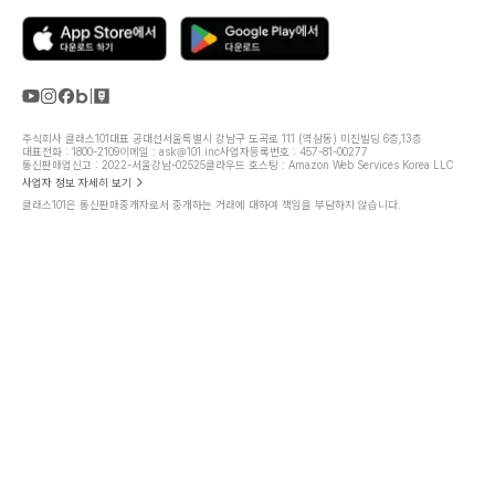
주식회사 클래스101
대표 공대선
서울특별시 강남구 도곡로 111 (역삼동) 미진빌딩 6층,13층
대표전화 : 1800-2109
이메일 : ask@101.inc
사업자등록번호 : 457-81-00277
통신판매업신고 : 2022-서울강남-02525
클라우드 호스팅 : Amazon Web Services Korea LLC
사업자 정보 자세히 보기
클래스101은 통신판매중개자로서 중개하는 거래에 대하여 책임을 부담하지 않습니다.