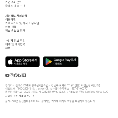
기업고객 문의
클래스 개별 구매
개인정보 처리방침
이용약관
기프트카드 및 캐시 이용약관
환불 정책
청소년 보호 정책
사업자 정보 확인
제휴 및 대외협력
채용
주식회사 클래스101
대표 공대선
서울특별시 강남구 도곡로 111 (역삼동) 미진빌딩 6층,13층
대표전화 : 1800-2109
이메일 : ask@101.inc
사업자등록번호 : 457-81-00277
통신판매업신고 : 2022-서울강남-02525
클라우드 호스팅 : Amazon Web Services Korea LLC
사업자 정보 자세히 보기
클래스101은 통신판매중개자로서 중개하는 거래에 대하여 책임을 부담하지 않습니다.