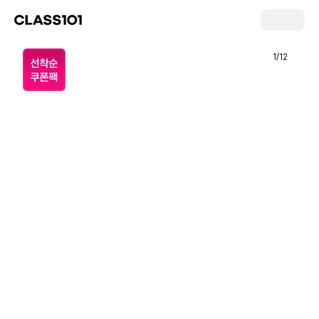
1
/
12