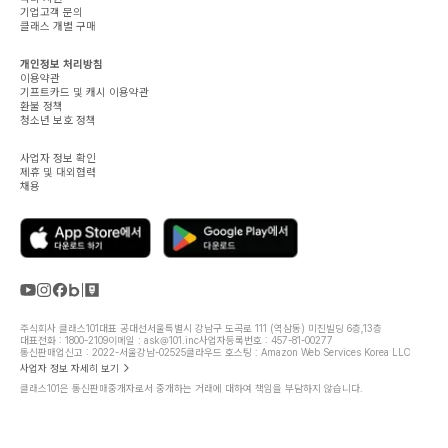
기업고객 문의
클래스 개별 구매
개인정보 처리방침
이용약관
기프트카드 및 캐시 이용약관
환불 정책
청소년 보호 정책
사업자 정보 확인
제휴 및 대외협력
채용
주식회사 클래스101
대표 공대선
서울특별시 강남구 도곡로 111 (역삼동) 미진빌딩 6층,13층
대표전화 : 1800-2109
이메일 : ask@101.inc
사업자등록번호 : 457-81-00277
통신판매업신고 : 2022-서울강남-02525
클라우드 호스팅 : Amazon Web Services Korea LLC
사업자 정보 자세히 보기
클래스101은 통신판매중개자로서 중개하는 거래에 대하여 책임을 부담하지 않습니다.