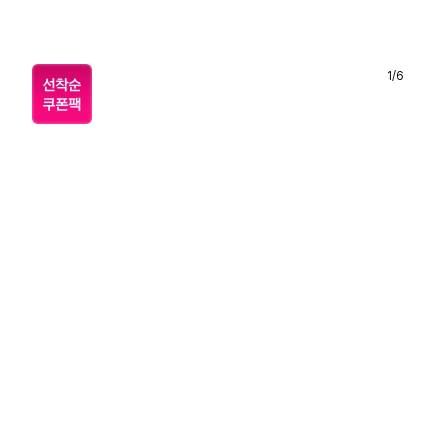
1
/
6