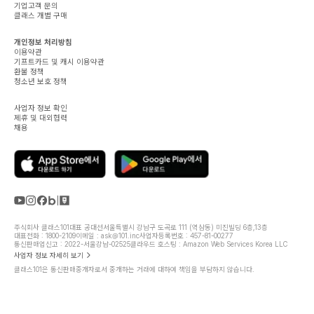
기업고객 문의
클래스 개별 구매
개인정보 처리방침
이용약관
기프트카드 및 캐시 이용약관
환불 정책
청소년 보호 정책
사업자 정보 확인
제휴 및 대외협력
채용
주식회사 클래스101
대표 공대선
서울특별시 강남구 도곡로 111 (역삼동) 미진빌딩 6층,13층
대표전화 : 1800-2109
이메일 : ask@101.inc
사업자등록번호 : 457-81-00277
통신판매업신고 : 2022-서울강남-02525
클라우드 호스팅 : Amazon Web Services Korea LLC
사업자 정보 자세히 보기
클래스101은 통신판매중개자로서 중개하는 거래에 대하여 책임을 부담하지 않습니다.