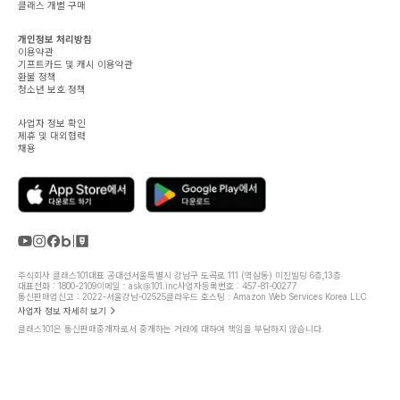
클래스 개별 구매
개인정보 처리방침
이용약관
기프트카드 및 캐시 이용약관
환불 정책
청소년 보호 정책
사업자 정보 확인
제휴 및 대외협력
채용
주식회사 클래스101
대표 공대선
서울특별시 강남구 도곡로 111 (역삼동) 미진빌딩 6층,13층
대표전화 : 1800-2109
이메일 : ask@101.inc
사업자등록번호 : 457-81-00277
통신판매업신고 : 2022-서울강남-02525
클라우드 호스팅 : Amazon Web Services Korea LLC
사업자 정보 자세히 보기
클래스101은 통신판매중개자로서 중개하는 거래에 대하여 책임을 부담하지 않습니다.