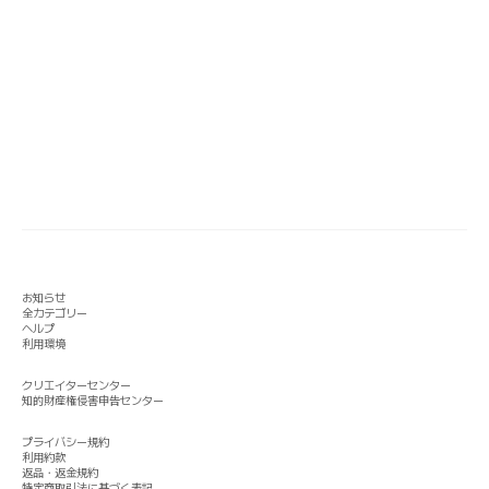
お知らせ
全カテゴリー
ヘルプ
利用環境
クリエイターセンター
知的財産権侵害申告センター
プライバシー規約
利用約款
返品・返金規約
特定商取引法に基づく表記