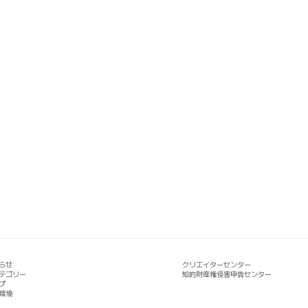
らせ
クリエイターセンター
テゴリー
知的財産権侵害申告センター
プ
環境