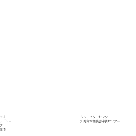
らせ
クリエイターセンター
テゴリー
知的財産権侵害申告センター
プ
環境