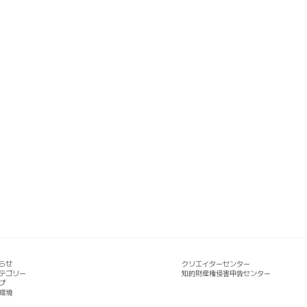
らせ
クリエイターセンター
テゴリー
知的財産権侵害申告センター
プ
環境