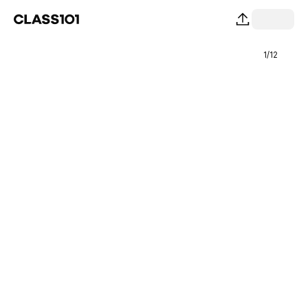
1
/
12