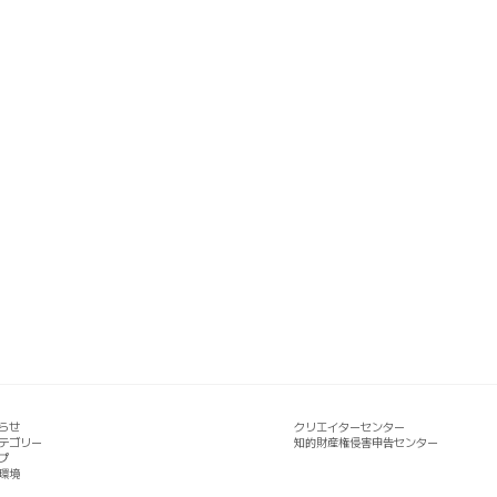
らせ
クリエイターセンター
テゴリー
知的財産権侵害申告センター
プ
環境