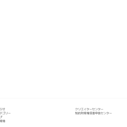
らせ
クリエイターセンター
テゴリー
知的財産権侵害申告センター
プ
環境