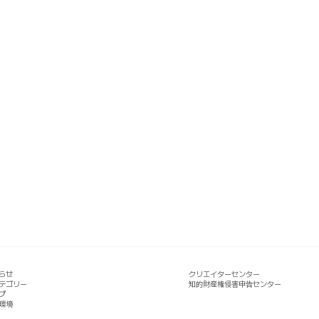
らせ
クリエイターセンター
テゴリー
知的財産権侵害申告センター
プ
環境