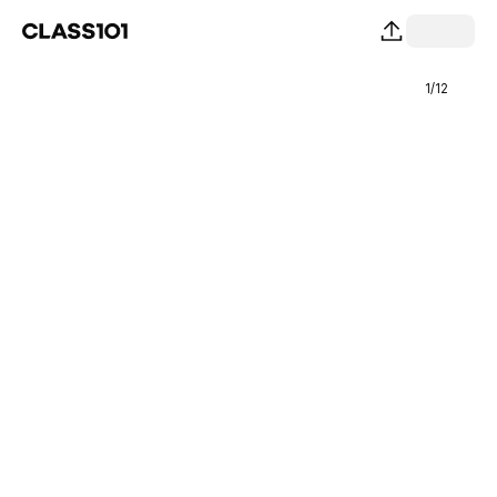
1
/
12