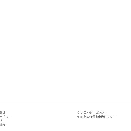
らせ
クリエイターセンター
テゴリー
知的財産権侵害申告センター
プ
環境