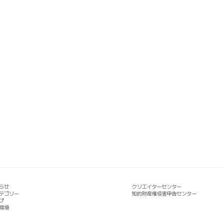
らせ
クリエイターセンター
テゴリー
知的財産権侵害申告センター
プ
環境