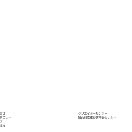
らせ
クリエイターセンター
テゴリー
知的財産権侵害申告センター
プ
環境