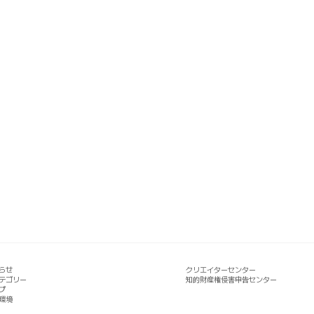
らせ
クリエイターセンター
テゴリー
知的財産権侵害申告センター
プ
環境