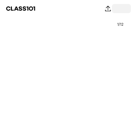
1
/
12