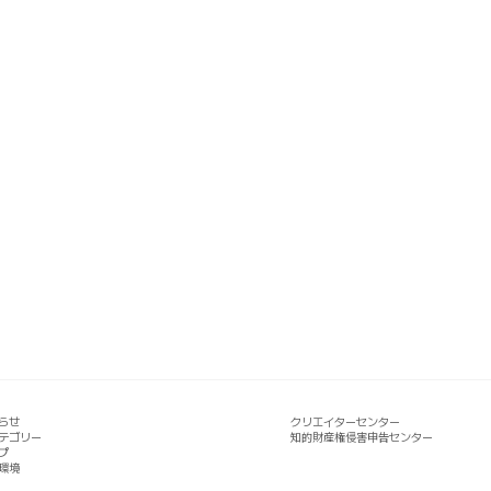
らせ
クリエイターセンター
テゴリー
知的財産権侵害申告センター
プ
環境