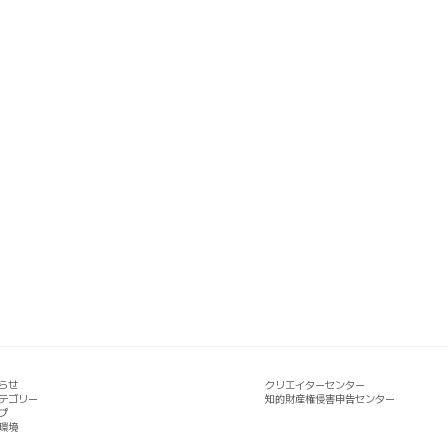
らせ
クリエイターセンター
テゴリー
知的財産権侵害申告センター
プ
環境