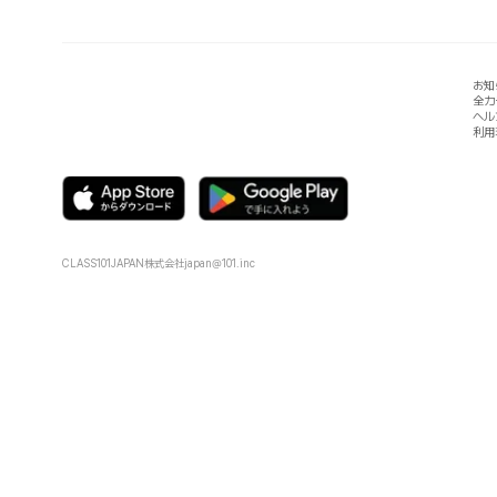
お知
全カ
ヘル
利用
CLASS101JAPAN株式会社
japan@101.inc