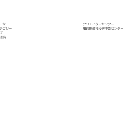
らせ
クリエイターセンター
テゴリー
知的財産権侵害申告センター
プ
環境