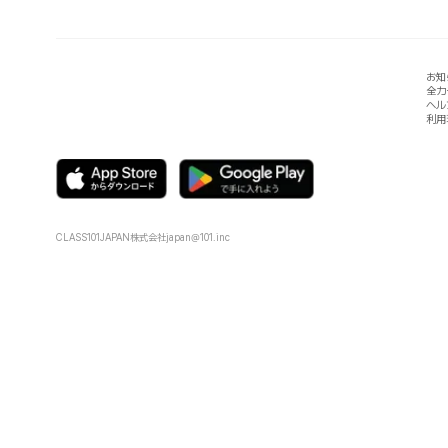
お知
全カ
ヘル
利用
CLASS101JAPAN株式会社
japan@101.inc