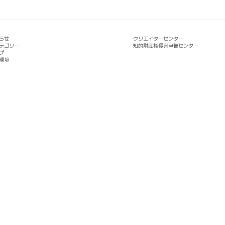
らせ
クリエイターセンター
テゴリー
知的財産権侵害申告センター
プ
環境