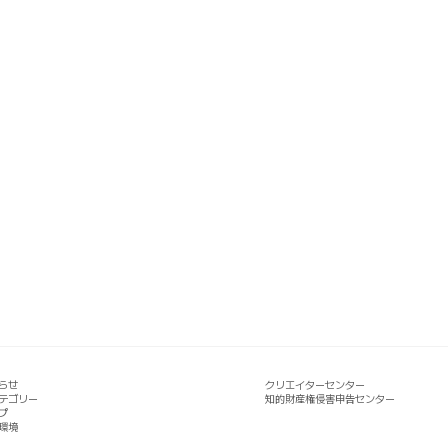
らせ
クリエイターセンター
テゴリー
知的財産権侵害申告センター
プ
環境