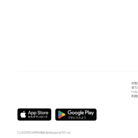
お知
全カ
ヘル
利用
CLASS101JAPAN株式会社
japan@101.inc