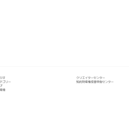
らせ
クリエイターセンター
テゴリー
知的財産権侵害申告センター
プ
環境