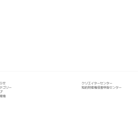
らせ
クリエイターセンター
テゴリー
知的財産権侵害申告センター
プ
環境