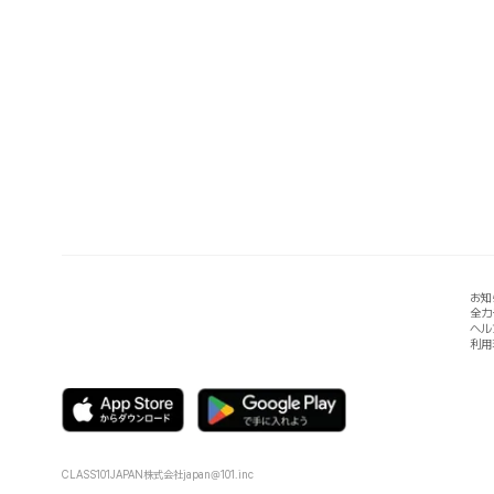
お知
全カ
ヘル
利用
CLASS101JAPAN株式会社
japan@101.inc