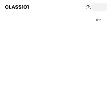
1
/
12