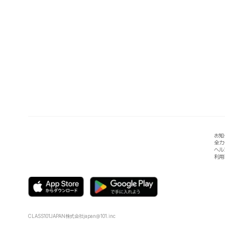
お知
全カ
ヘル
利用
CLASS101JAPAN株式会社
japan@101.inc