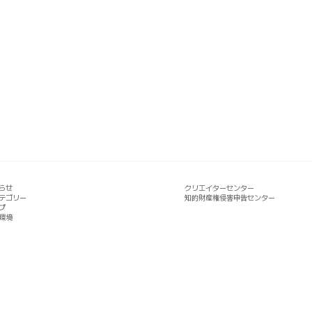
らせ
クリエイターセンター
テゴリー
知的財産権侵害申告センター
プ
環境