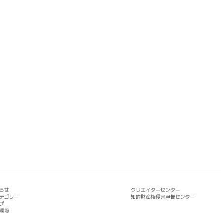
らせ
クリエイターセンター
テゴリー
知的財産権侵害申告センター
プ
環境