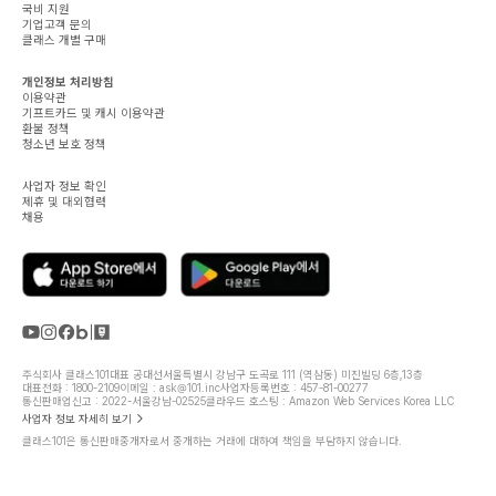
국비 지원
기업고객 문의
클래스 개별 구매
개인정보 처리방침
이용약관
기프트카드 및 캐시 이용약관
환불 정책
청소년 보호 정책
사업자 정보 확인
제휴 및 대외협력
채용
주식회사 클래스101
대표 공대선
서울특별시 강남구 도곡로 111 (역삼동) 미진빌딩 6층,13층
대표전화 : 1800-2109
이메일 : ask@101.inc
사업자등록번호 : 457-81-00277
통신판매업신고 : 2022-서울강남-02525
클라우드 호스팅 : Amazon Web Services Korea LLC
사업자 정보 자세히 보기
클래스101은 통신판매중개자로서 중개하는 거래에 대하여 책임을 부담하지 않습니다.