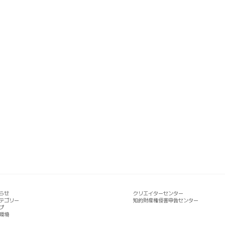
らせ
クリエイターセンター
テゴリー
知的財産権侵害申告センター
プ
環境