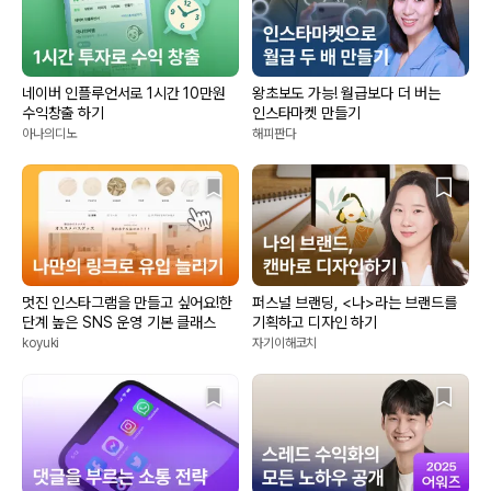
네이버 인플루언서로 1시간 10만원
왕초보도 가능! 월급보다 더 버는
수익창출 하기
인스타마켓 만들기
아나의디노
해피판다
멋진 인스타그램을 만들고 싶어요!한
퍼스널 브랜딩, <나>라는 브랜드를
단계 높은 SNS 운영 기본 클래스
기획하고 디자인 하기
koyuki
자기이해코치