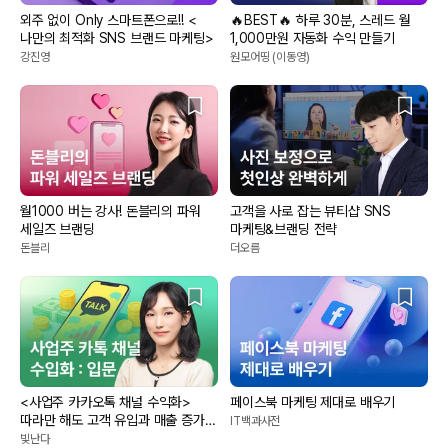
외주 없이 Only 스마트폰으로!! <
🔥BEST🔥 하루 30분, 스레드 월
나만의 최적화 SNS 브랜드 마케팅>
1,000만원 자동화 수익 만들기
강진영
원모어띵 (이동영)
월1000 버는 강사! 돈블리의 파워
고객을 사로 잡는 뷰티샵 SNS
세일즈 브랜딩
마케팅&브랜딩 전략
돈블리
더오름
<사업주 카카오톡 채널 수익화>
페이스북 마케팅 제대로 배우기
따라만 해도 고객 유입과 매출 증가!
IT백과사전
(입문편)
빛난다