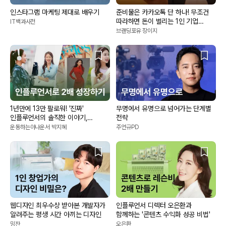
인스타그램 마케팅 제대로 배우기
준비물은 카카오톡 단 하나! 무조건
따라하면 돈이 벌리는 1인 기업
IT백과사전
시작의 기술
브랜딩포유 장이지
1년만에 13만 팔로워! '진짜'
무명에서 유명으로 넘어가는 단계별
인플루언서의 솔직한 이야기,
전략
셀플루언싱
운동하는아나운서 박지혜
주언규PD
웹디자인 최우수상 받아본 개발자가
인플루언서 디렉터 오은환과
알려주는 평생 시간 아끼는 디자인
함께하는 '콘텐츠 수익화 성공 비법'
밍잔
오은환