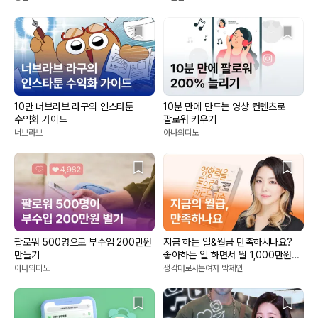
10만 너브라브 라구의 인스타툰
10분 만에 만드는 영상 컨텐츠로
수익화 가이드
팔로워 키우기
너브라브
아나의디노
팔로워 500명으로 부수입 200만원
지금 하는 일&월급 만족하시나요?
만들기
좋아하는 일 하면서 월 1,000만원
이상 벌기
아나의디노
생각대로사는여자 박제인