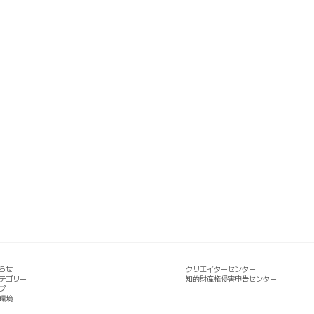
らせ
クリエイターセンター
テゴリー
知的財産権侵害申告センター
プ
環境